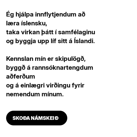
Ég hjálpa innflytjendum að
læra íslensku,
taka virkan þátt í samfélaginu
og byggja upp líf sitt á Íslandi.
Kennslan mín er skipulögð,
byggð á rannsóknartengdum
aðferðum
og á einlægri virðingu fyrir
nemendum mínum.
SKOÐA NÁMSKEIÐ