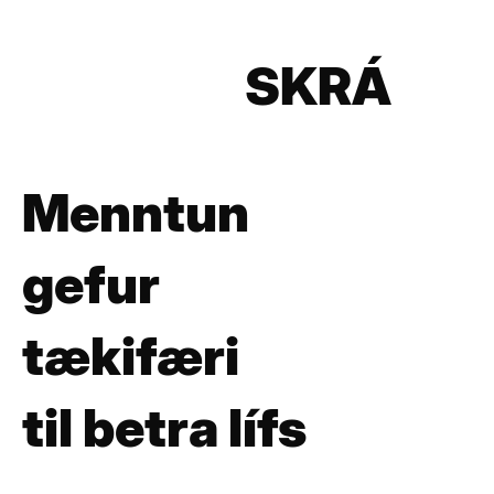
SKRÁ
SIG
Menntun
INN
gefur
tækifæri
til betra lífs