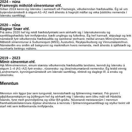
2024 – núna
Framvegis miðstöð símenntunar ehf.
Síðan 2024 kenni ég íslensku í samstarfi við Framvegis, viðurkenndan fræðsluaðila. Ég sé um
byrjendanámskeið á stigum A1–A2 með áherslu á hagnýtt málfar og virka þátttöku nemenda í
íslensku samfélagi.
2020 – núna
Ragnar Snær ehf.
Frá árinu 2020 hef ég rekið fræðslufyrirtæki sem sérhæfir sig í íslenskukennslu og
samfélagsfræðslu fyrir innflytjendur, bæði unglinga og fullorðna. Ég hef hannað, skipulagt og leitt
námskeið fyrir viðurkennda fræðsluaðila og opinberar stofnanir, meðal annars Mími-símenntun,
Miðstöð símenntunar á Suðurnesjum (MSS), Austurbrú, Reykjavíkurborg og Vinnumálastofnun.
Námskeiðin eru sniðin að bakgrunni og markmiðum hvers nemanda, með áherslu á sjálfstæði og
raunhæfa beitingu málsins.
2019 – 2023
​Mímir-símenntun ehf.
Hjá Mími-símenntun, einum stærsta viðurkennda fræðsluaðila landsins, kenndi ég íslensku á
stigum 1–4 (A1–A2) fyrir ensku-, rússnesku- og úkraínskumælandi nemendur. Ég leiddi einnig
Landnemann, kynningarnámskeið um íslenskt samfélag, réttindi og daglegt líf, á ensku og
úkraínsku.
Menntun
Menntun mín liggur þar sem tungumál, kennslufræði og fjölmenning mætast. Frá grunni í
alþjóðasamskiptum og þýðingum hef ég sérhæft mig í íslensku sem öðru máli við Háskóla
Íslands, fyrst með grunndiplóma og síðar BA-gráðu. Núverandi meistaranám í menntun
framhaldsskólakennara dýpkar áhersluna á kennslu í fjölmenningarsamfélagi og styður beint við
starf mitt sem leiðbeinanda innflytjenda.