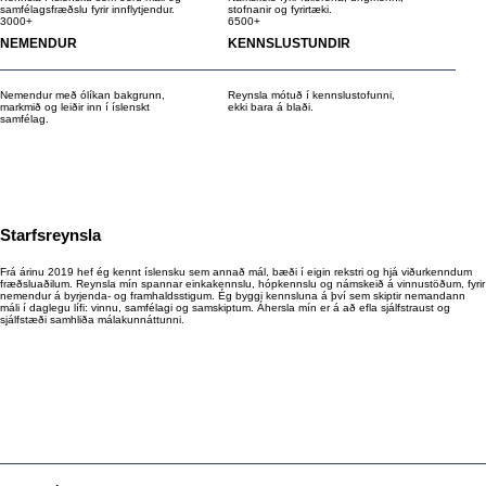
samfélagsfræðslu fyrir innflytjendur.
stofnanir og fyrirtæki.
3000+
6500+
NEMENDUR
KENNSLUSTUNDIR
Nemendur með ólíkan bakgrunn,
Reynsla mótuð í kennslustofunni,
markmið og leiðir inn í íslenskt
ekki bara á blaði.
samfélag.
Starfsreynsla
Frá árinu 2019 hef ég kennt íslensku sem annað mál, bæði í eigin rekstri og hjá viðurkenndum
fræðsluaðilum. Reynsla mín spannar einkakennslu, hópkennslu og námskeið á vinnustöðum, fyrir
nemendur á byrjenda- og framhaldsstigum. Ég byggi kennsluna á því sem skiptir nemandann
máli í daglegu lífi: vinnu, samfélagi og samskiptum. Áhersla mín er á að efla sjálfstraust og
sjálfstæði samhliða málakunnáttunni.