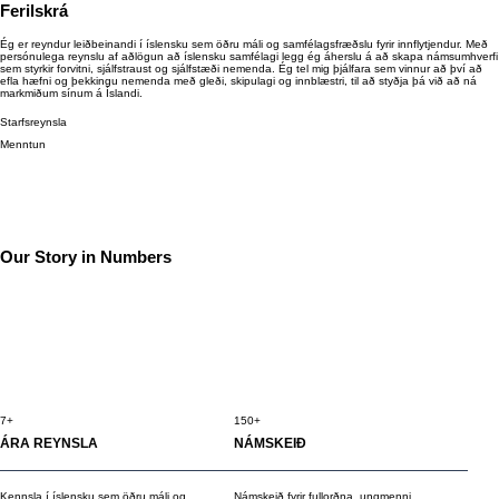
Ferilskrá
Ég er reyndur leiðbeinandi í íslensku sem öðru máli og samfélagsfræðslu fyrir innflytjendur. Með
persónulega reynslu af aðlögun að íslensku samfélagi legg ég áherslu á að skapa námsumhverfi
sem styrkir forvitni, sjálfstraust og sjálfstæði nemenda. Ég tel mig þjálfara sem vinnur að því að
efla hæfni og þekkingu nemenda með gleði, skipulagi og innblæstri, til að styðja þá við að ná
markmiðum sínum á Íslandi.
Starfsreynsla
Menntun
Our Story in Numbers
7+
150+
ÁRA REYNSLA
NÁMSKEIÐ
Kennsla í íslensku sem öðru máli og
Námskeið fyrir fullorðna, ungmenni,