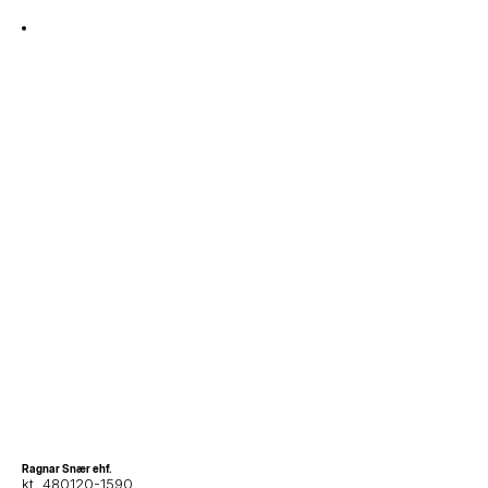
Ragnar Snær ehf.
kt. 480120-1590