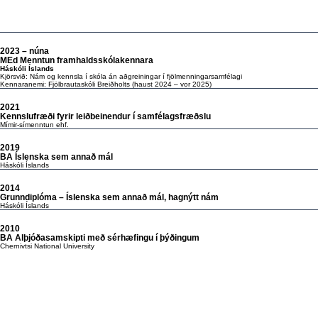
2023 – núna
MEd Menntun framhaldsskólakennara
Háskóli Íslands
Kjörsvið:
Nám og kennsla í skóla án aðgreiningar í fjölmenningarsamfélagi
Kennaranemi:
Fjölbrautaskóli Breiðholts (haust 2024 – vor 2025)
2021
Kennslufræði fyrir leiðbeinendur í samfélagsfræðslu
Mímir-símenntun ehf.
2019
BA Íslenska sem annað mál
Háskóli Íslands
2014
Grunndiplóma – Íslenska sem annað mál, hagnýtt nám
Háskóli Íslands
2010
BA Alþjóðasamskipti með sérhæfingu í þýðingum
Chernivtsi National University