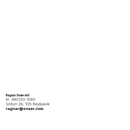
Ragnar Snær ehf.
kt. 480120-1590
Sóltún 26, 105 Reykjavík
ragnar@snaer.com