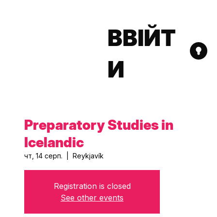
ВВІЙТ
И
Preparatory Studies in
Icelandic
чт, 14 серп.
  |  
Reykjavík
Registration is closed
See other events